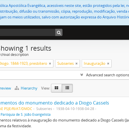
lica Apostólica Evangélica, acessíveis neste site, estão protegidos pela lei
stribuição, difusão ou transmissão, cópia, reprodução, modificação, venda o
jam os meios utilizados, salvo com autorização expressa do Arquivo Históric
Showing 1 results
chival description
Diogo. 1844-1923, presbítero
Subseries
Inauguração
Advanced search option
preview
Hierarchy
View:
mentos do monumento dedicado a Diogo Cassels
AE PSJE/RI/AT/DMDC
Subseries
1938-04-10-1938-04-28
f
Paróquia de S. João Evangelista
ntos relativos à inauguração do monumento dedicado a Diogo Cassels (Jar
ma da festividade.