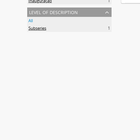
Inauguração
1
level of description
All
Subseries
1