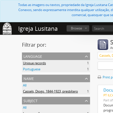
Todas as imagens ou textos, propriedade da Igreja Lusitana Cató
Conexos, sendo expressamente interdita qualquer utilização, di
comercial, quaisquer que se
Igreja Lusitana
Browse
Filtrar por:
Ar
language
Cassels, 
Unique records
1
Portuguese
1
name
Print 
All
Docu
Cassels, Diogo. 1844-1923, presbítero
1
PT ILC
subject
Part o
Docume
All
progra