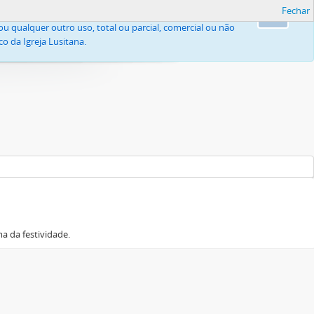
Fechar
, nomeadamente pelo Código do Direito de Autor e Direitos
Ok
u qualquer outro uso, total ou parcial, comercial ou não
o da Igreja Lusitana.
a da festividade.