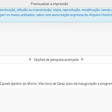
Previsualizar a impressão
lica Apostólica Evangélica, acessíveis neste site, estão protegidos pela lei
stribuição, difusão ou transmissão, cópia, reprodução, modificação, venda o
jam os meios utilizados, salvo com autorização expressa do Arquivo Históric
Opções de pesquisa avançada
sels (Jardim do Morro, Vila nova de Gaia): auto de inauguração e program