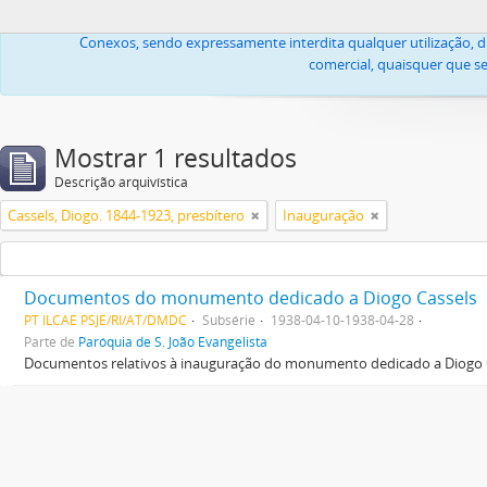
Todas as imagens ou textos, propriedade da Igreja Lusitana Cató
Conexos, sendo expressamente interdita qualquer utilização, di
comercial, quaisquer que se
Mostrar 1 resultados
Descrição arquivística
Cassels, Diogo. 1844-1923, presbítero
Inauguração
Documentos do monumento dedicado a Diogo Cassels
PT ILCAE PSJE/RI/AT/DMDC
Subsérie
1938-04-10-1938-04-28
Parte de
Paróquia de S. João Evangelista
Documentos relativos à inauguração do monumento dedicado a Diogo Cas