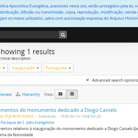
lica Apostólica Evangélica, acessíveis neste site, estão protegidos pela lei
stribuição, difusão ou transmissão, cópia, reprodução, modificação, venda o
jam os meios utilizados, salvo com autorização expressa do Arquivo Históric
Showing 1 results
chival description
s
Inauguração
Portuguese
Advanced search option
preview
Hierarchy
View:
mentos do monumento dedicado a Diogo Cassels
AE PSJE/RI/AT/DMDC
Subseries
1938-04-10-1938-04-28
f
Paróquia de S. João Evangelista
ntos relativos à inauguração do monumento dedicado a Diogo Cassels (Jar
ma da festividade.