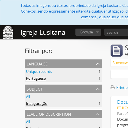
Todas as imagens ou textos, propriedade da Igreja Lusitana Cató
Conexos, sendo expressamente interdita qualquer utilização, di
comercial, quaisquer que se
Igreja Lusitana
Browse
Filtrar por:
Ar
language
Subserie
Unique records
1
Portuguese
1
subject
Print 
All
Docu
Inauguração
1
PT ILC
level of description
Part o
Docume
All
progra