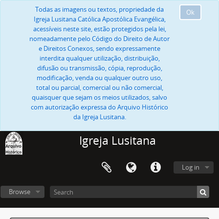
Todas as imagens ou textos, propriedade da
Ok
Igreja Lusitana Católica Apostólica Evangélica,
acessíveis neste site, estão protegidos pela lei,
nomeadamente pelo Código do Direito de Autor
e Direitos Conexos, sendo expressamente
interdita qualquer utilização, distribuição,
difusão ou transmissão, cópia, reprodução,
modificação, venda ou qualquer outro uso,
total ou parcial, comercial ou não comercial,
quaisquer que sejam os meios utilizados, salvo
com autorização expressa do Arquivo Histórico
da Igreja Lusitana.
Igreja Lusitana
Log in
Browse