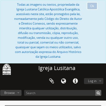
Todas as imagens ou textos, propriedade da
Ok
Igreja Lusitana Católica Apostólica Evangélica,
acessíveis neste site, estão protegidos pela lei,
nomeadamente pelo Código do Direito de Autor
e Direitos Conexos, sendo expressamente
interdita qualquer utilização, distribuição,
difusão ou transmissão, cópia, reprodução,
modificação, venda ou qualquer outro uso,
total ou parcial, comercial ou não comercial,
quaisquer que sejam os meios utilizados, salvo
com autorização expressa do Arquivo Histórico
da Igreja Lusitana.
Igreja Lusitana
Log in
Browse