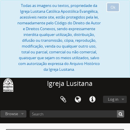
Todas as imagens ou textos, propriedade da
Ok
Igreja Lusitana Católica Apostólica Evangélica,
acessíveis neste site, estão protegidos pela lei,
nomeadamente pelo Código do Direito de Autor
e Direitos Conexos, sendo expressamente
interdita qualquer utilização, distribuição,
difusão ou transmissão, cópia, reprodução,
modificação, venda ou qualquer outro uso,
total ou parcial, comercial ou não comercial,
quaisquer que sejam os meios utilizados, salvo
com autorização expressa do Arquivo Histórico
da Igreja Lusitana.
Igreja Lusitana
Log in
Browse