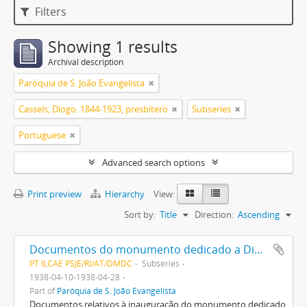
Filters
Showing 1 results
Archival description
Paróquia de S. João Evangelista
Cassels, Diogo. 1844-1923, presbítero
Subseries
Portuguese
Advanced search options
Print preview
Hierarchy
View:
Sort by:
Title
Direction:
Ascending
Documentos do monumento dedicado a Diogo Cassels
PT ILCAE PSJE/RI/AT/DMDC
Subseries
1938-04-10-1938-04-28
Part of
Paróquia de S. João Evangelista
Documentos relativos à inauguração do monumento dedicado