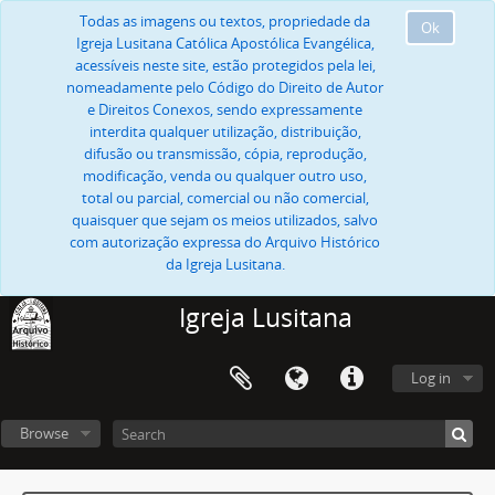
Todas as imagens ou textos, propriedade da
Ok
Igreja Lusitana Católica Apostólica Evangélica,
acessíveis neste site, estão protegidos pela lei,
nomeadamente pelo Código do Direito de Autor
e Direitos Conexos, sendo expressamente
interdita qualquer utilização, distribuição,
difusão ou transmissão, cópia, reprodução,
modificação, venda ou qualquer outro uso,
total ou parcial, comercial ou não comercial,
quaisquer que sejam os meios utilizados, salvo
com autorização expressa do Arquivo Histórico
da Igreja Lusitana.
Igreja Lusitana
Log in
Browse