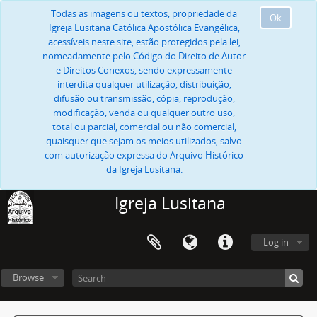
Todas as imagens ou textos, propriedade da
Ok
Igreja Lusitana Católica Apostólica Evangélica,
acessíveis neste site, estão protegidos pela lei,
nomeadamente pelo Código do Direito de Autor
e Direitos Conexos, sendo expressamente
interdita qualquer utilização, distribuição,
difusão ou transmissão, cópia, reprodução,
modificação, venda ou qualquer outro uso,
total ou parcial, comercial ou não comercial,
quaisquer que sejam os meios utilizados, salvo
com autorização expressa do Arquivo Histórico
da Igreja Lusitana.
Igreja Lusitana
Log in
Browse