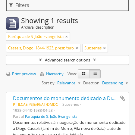
Filters
Showing 1 results
Archival description
Paróquia de S. João Evangelista
Cassels, Diogo. 1844-1923, presbítero
Subseries
Advanced search options
Print preview
Hierarchy
View:
Sort by:
Relevance
Direction:
Descending
Documentos do monumento dedicado a Diogo Cassels
PT ILCAE PSJE/RI/AT/DMDC
Subseries
1938-04-10-1938-04-28
Part of
Paróquia de S. João Evangelista
Documentos relativos à inauguração do monumento dedicado
a Diogo Cassels (Jardim do Morro, Vila nova de Gaia): auto de
inauguração e programa da festividade.