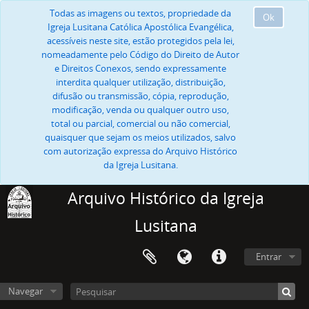
Todas as imagens ou textos, propriedade da
Ok
Igreja Lusitana Católica Apostólica Evangélica,
acessíveis neste site, estão protegidos pela lei,
nomeadamente pelo Código do Direito de Autor
e Direitos Conexos, sendo expressamente
interdita qualquer utilização, distribuição,
difusão ou transmissão, cópia, reprodução,
modificação, venda ou qualquer outro uso,
total ou parcial, comercial ou não comercial,
quaisquer que sejam os meios utilizados, salvo
com autorização expressa do Arquivo Histórico
da Igreja Lusitana.
Arquivo Histórico da Igreja
Lusitana
Entrar
Navegar