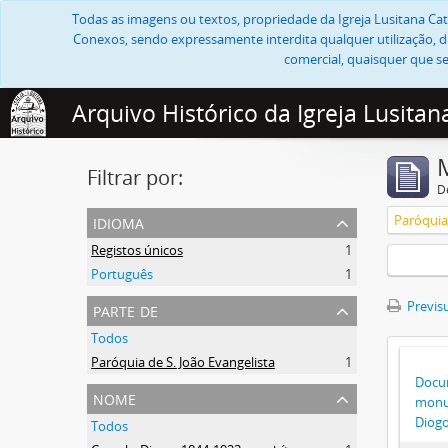
Todas as imagens ou textos, propriedade da Igreja Lusitana Cató
Conexos, sendo expressamente interdita qualquer utilização, di
comercial, quaisquer que se
Arquivo Histórico da Igreja Lusitan
Filtrar por:
D
idioma
Paróquia 
Registos únicos
1
Português
1
parte de
Previsu
Todos
Paróquia de S. João Evangelista
1
Docu
nome
monu
Diogo
Todos