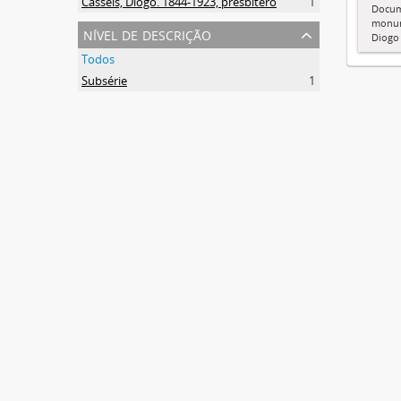
Cassels, Diogo. 1844-1923, presbítero
1
Docum
monum
nível de descrição
Diogo 
Todos
Subsérie
1