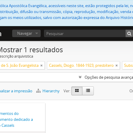
lica Apostólica Evangélica, acessíveis neste site, estão protegidos pela lei
stribuição, difusão ou transmissão, cópia, reprodução, modificação, venda o
jam os meios utilizados, salvo com autorização expressa do Arquivo Históric
a
Navegar
Mostrar 1 resultados
escrição arquivística
de S. João Evangelista
Cassels, Diogo. 1844-1923, presbítero
Subs
Opções de pesquisa avanç
alizar a impressão
Hierarchy
Ver:
O
mentos do
mento dedicado a
 Cassels