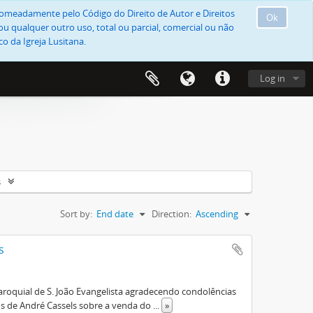
, nomeadamente pelo Código do Direito de Autor e Direitos
Ok
u qualquer outro uso, total ou parcial, comercial ou não
o da Igreja Lusitana.
Log in
s
Sort by:
End date
Direction:
Ascending
s
aroquial de S. João Evangelista agradecendo condolências
os de André Cassels sobre a venda do
...
»