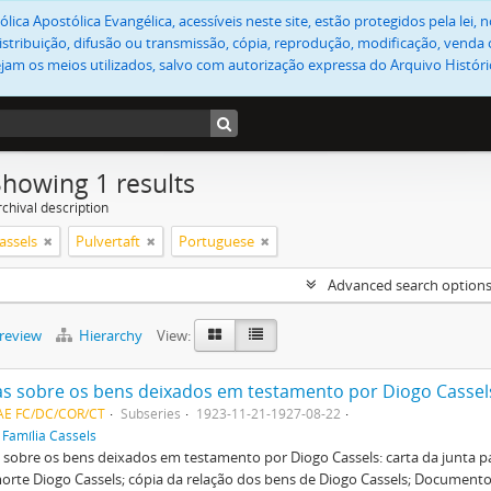
lica Apostólica Evangélica, acessíveis neste site, estão protegidos pela lei
stribuição, difusão ou transmissão, cópia, reprodução, modificação, venda o
jam os meios utilizados, salvo com autorização expressa do Arquivo Históric
Showing 1 results
chival description
assels
Pulvertaft
Portuguese
Advanced search option
preview
Hierarchy
View:
as sobre os bens deixados em testamento por Diogo Cassel
CAE FC/DC/COR/CT
Subseries
1923-11-21-1927-08-22
f
Família Cassels
 sobre os bens deixados em testamento por Diogo Cassels: carta da junta p
orte Diogo Cassels; cópia da relação dos bens de Diogo Cassels; Document