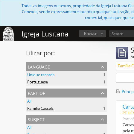
Todas as imagens ou textos, propriedade da Igreja Lusitana Cató
Conexos, sendo expressamente interdita qualquer utilização, di
comercial, quaisquer que se
Igreja Lusitana
Browse
Filtrar por:
Ar
language
Família C
Unique records
1
Portuguese
1
part of
Print 
All
Cart
Família Cassels
1
PT IL
subject
Part o
Cartas
All
pela m