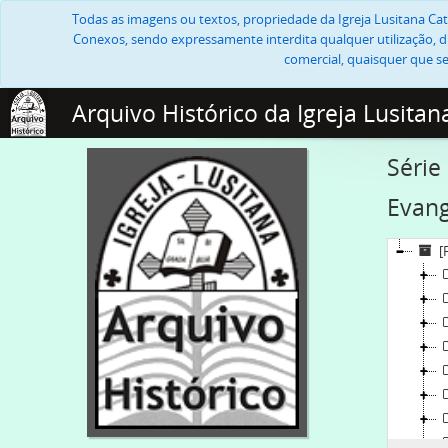
Todas as imagens ou textos, propriedade da Igreja Lusitana Cató
Conexos, sendo expressamente interdita qualquer utilização, di
comercial, quaisquer que se
Arquivo Histórico da Igreja Lusitan
Série
Evang
[