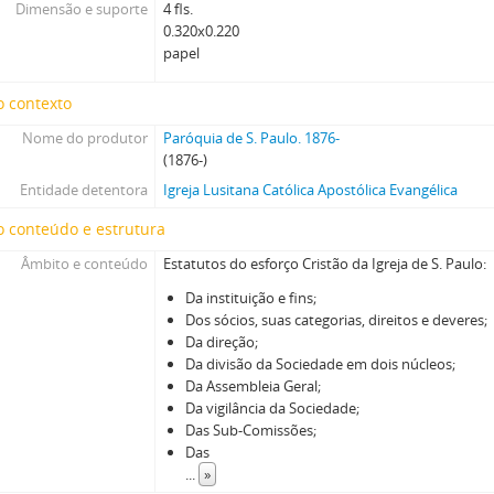
Dimensão e suporte
4 fls.
0.320x0.220
papel
o contexto
Nome do produtor
Paróquia de S. Paulo. 1876-
(1876-)
Entidade detentora
Igreja Lusitana Católica Apostólica Evangélica
 conteúdo e estrutura
Âmbito e conteúdo
Estatutos do esforço Cristão da Igreja de S. Paulo:
Da instituição e fins;
Dos sócios, suas categorias, direitos e deveres;
Da direção;
Da divisão da Sociedade em dois núcleos;
Da Assembleia Geral;
Da vigilância da Sociedade;
Das Sub-Comissões;
Das
...
»