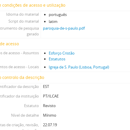
 condições de acesso e utilização
Idioma do material
português
Script do material
latim
strumento de pesquisa
paroquia-de-s-paulo.pdf
gerado
 de acesso
s de acesso - Assuntos
Esforço Cristão
Estatutos
ntos de acesso - Locais
Igreja de S. Paulo (Lisboa, Portugal)
 controlo da descrição
ntificador da descrição
EST
tificador da instituição
PT/ILCAE
Estatuto
Revisto
Nível de detalhe
Mínimo
tas de criação, revisão,
22.07.19