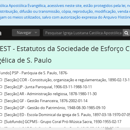
lica Apostólica Evangélica, acessíveis neste site, estão protegidos pela lei
stribuição, difusão ou transmissão, cópia, reprodução, modificação, venda o
jam os meios utilizados, salvo com autorização expressa do Arquivo Históric
a
Navegar
 EST - Estatutos da Sociedade de Esforço C
élica de S. Paulo
Fundo] PSP - Paróquia de S. Paulo, 1876-
[Secção] COR - Constituição, organização e regulamentação, 1890-02-13-
[Secção] JP - Junta Paroquial, 1906-03-11-1988-10-11
[Secção] AR - Administração religiosa, 1878-1980-11-30
[Secção] GF - Gestão Financeira, 1876-2002-01-14
[Secção] GP - Gestão do Património, 1948-08-30-1985-09-10
[Secção] ED - Escola Dominical da igreja de S. Paulo, 1897-03-18-1970-07-0
[Subfundo] GCPMS - Grupo Coral Pró-Música Sacra, 1930-1955-02-17
[Subfundo] ARC - Ação de Renovação Cristã, 1949-03-16-1962-03-13