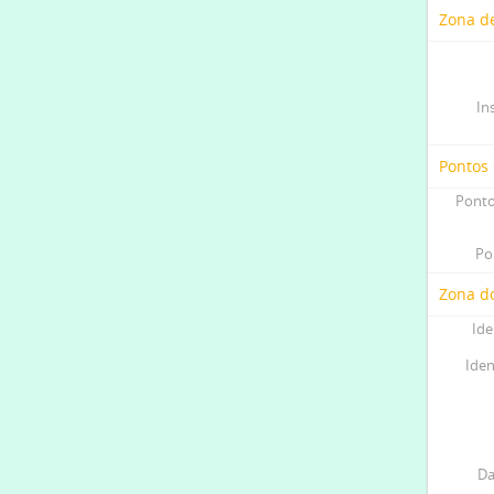
Zona de
In
Pontos
Ponto
Po
Zona do
Ide
Iden
Da