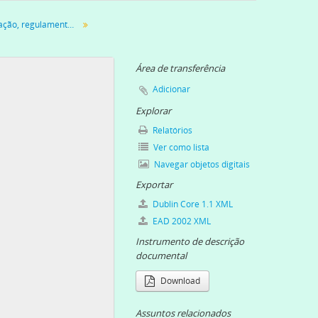
940-1978
Constituição, organização, regulamentação
reja Lusitana Evangélica de S. Paulo, c. 1940
-1978
Área de transferência
Adicionar
Explorar
Relatórios
Ver como lista
Navegar objetos digitais
Exportar
Dublin Core 1.1 XML
EAD 2002 XML
Instrumento de descrição
documental
Download
Assuntos relacionados