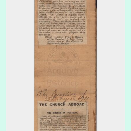
[Documento composto] 011 - "The Guardian": The Lusitanian Church, 1917-03-15-1917-11-22
[Documento composto] 012 - "The Guardian": The Church abroad. The Church in Portugal, 1917-05-31-1917-08-23
[Documento composto] 013 - "The Guardian": The Lusitanian Church, 1918-02-28-1919-03-06
[Documento simples] 014 - "The Guardian": The progress of the Lusitanian Church, 1919-09-11
[Documento composto] 015 - "The Guardian": The Lusitanian Church, 1919-12-04
[Série] PO - Prémios oferecidos por Diogo Cassels, 1921-12
[Série] CT - Certidões do testamento de Diogo Cassels, 1924-03-22-1924-11-25
[Secção] MC - Cassels, Margaret Kennedy. 1872-1963, 1887-12-1964-12-31
[Secção] WWC - Cassels, William Wharton. 1858-1925, bispo, 1858-03-11-1925-11-07
[Secção] AC - Cassels, André Boys.1849-1931, 1849-07-1931-12-18