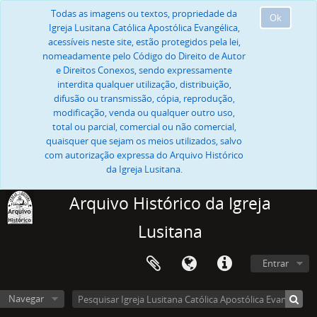
Todas as imagens ou textos, propriedade da
Ok
Igreja Lusitana Católica Apostólica Evangélica,
acessíveis neste site, estão protegidos pela lei,
nomeadamente pelo Código do Direito de Autor
e Direitos Conexos, sendo expressamente
interdita qualquer utilização, distribuição,
difusão ou transmissão, cópia, reprodução,
modificação, venda ou qualquer outro uso,
total ou parcial, comercial ou não comercial,
quaisquer que sejam os meios utilizados, salvo
com autorização expressa do Arquivo Histórico
da Igreja Lusitana.
Arquivo Histórico da Igreja
Lusitana
Entrar
Navegar