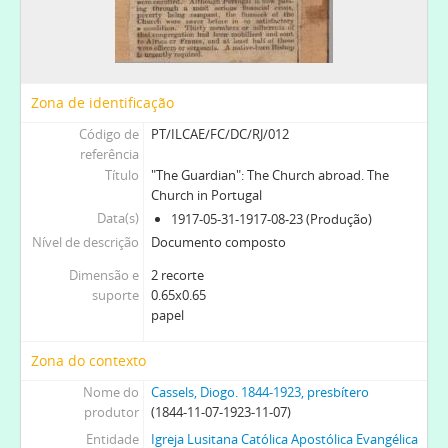
Zona de identificação
Código de
PT/ILCAE/FC/DC/RJ/012
referência
Título
"The Guardian": The Church abroad. The
Church in Portugal
Data(s)
1917-05-31-1917-08-23 (Produção)
Nível de descrição
Documento composto
Dimensão e
2 recorte
suporte
0.65x0.65
papel
Zona do contexto
Nome do
Cassels, Diogo. 1844-1923, presbítero
produtor
(1844-11-07-1923-11-07)
Entidade
Igreja Lusitana Católica Apostólica Evangélica