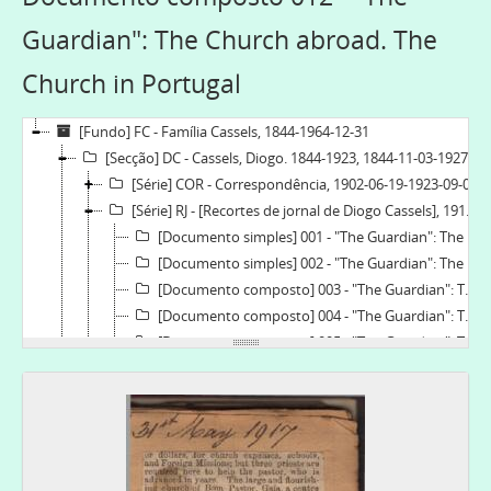
Guardian": The Church abroad. The
Church in Portugal
[Fundo] FC - Família Cassels, 1844-1964-12-31
[Secção] DC - Cassels, Diogo. 1844-1923, 1844-11-03-1927-08-22
[Série] COR - Correspondência, 1902-06-19-1923-09-07
[Série] RJ - [Recortes de jornal de Diogo Cassels], 1911-02-10-1923-09-07
[Documento simples] 001 - "The Guardian": The Lusitanian Church - Election of a Bishop, 1922-09-29
[Documento simples] 002 - "The Guardian": The Lusitanian Church, 1923-09-07
[Documento composto] 003 - "The Guardian": The Lusitanian Church, Catholic, Apostolic, Evangelical; The Church Abroad. Progress of the Lusitanian Church, 1922-03-03
[Documento composto] 004 - "The Guardian": The Lusitanian Church, Catholic, Apostolic, Evangelical; A Lusitanian memorial service from a correspondant, 1921-04-29-1921-09-16
[Documento composto] 005 - "The Guardian": The Lusitanian Church, 1911-02-10
[Documento composto] 006 - "The Guardian": The Church Abroad, 1915-04-15
[Documento simples] 007 - "The Guardian": The Lusitanian Church, Catholic, Apostolic, Evangelical, 1915-07-08
[Documento simples] 008 - The Lusitanian Church, Catholic, Apostolic, Evangelical (opportunities of extension), 1915-08-12
[Documento composto] 009 - "The Guardian": The Church of Portugal; The Church abroad, 1916-01-13-1917-02-22
[Documento simples] 010 - "The Guardian": The Lusitanian Church, 1916-03-23