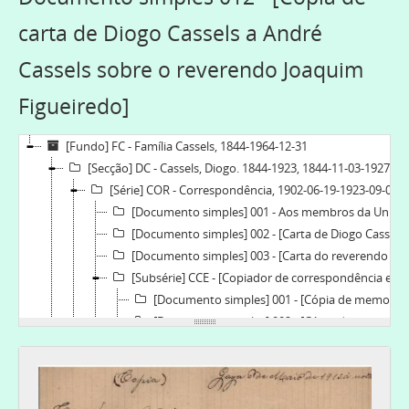
carta de Diogo Cassels a André
Cassels sobre o reverendo Joaquim
Figueiredo]
[Fundo] FC - Família Cassels, 1844-1964-12-31
[Secção] DC - Cassels, Diogo. 1844-1923, 1844-11-03-1927-08-22
[Série] COR - Correspondência, 1902-06-19-1923-09-07
[Documento simples] 001 - Aos membros da União Cristã da Mocidade de Vila Nova de Gaia, 1902-06-19
[Documento simples] 002 - [Carta de Diogo Cassels sobre a independência da Igreja Lusitana], 1913
[Documento simples] 003 - [Carta do reverendo George Bell a Diogo Cassels], 1920-08
[Subsérie] CCE - [Copiador de correspondência enviada], 1908-07-1923-01-21
[Documento simples] 001 - [Cópia de memorial apresentado pela Igreja Lusitana à Conferência de Lambeth], 1908-07
[Documento simples] 002 - [Cópia de carta a Frederic Flower sobre constituição da Igreja Lusitana], 1910-04-24
[Documento simples] 003 - [Cópia de carta de Diogo Cassels a André Cassels sobre ata do Sínodo], 1910-06-09
[Documento simples] 004 - [Cópia de carta de Diogo Cassels a André Cassels sobre o bispo de Gibraltar e o bispo da Irlanda], 1910-06-10
[Documento simples] 005 - [Cópia de carta de Diogo Cassels a André Cassels sobre o dinheiro pedido por Ethel], 1910-06-11
[Documento simples] 006 - [Cópia de carta de Diogo Cassels ao doutor Noyes sobre o Livro de Oração Comum], 1911-07-13