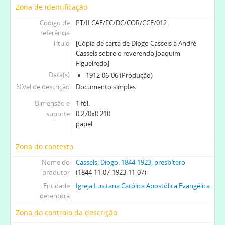
[Série] CT - Certidões do testamento de Diogo Cassels, 1924-03-22-1924-11-25
Zona de identificação
[Secção] MC - Cassels, Margaret Kennedy. 1872-1963, 1887-12-1964-12-31
Código de
PT/ILCAE/FC/DC/COR/CCE/012
[Secção] WWC - Cassels, William Wharton. 1858-1925, bispo, 1858-03-11-1925-11-07
referência
[Secção] AC - Cassels, André Boys.1849-1931, 1849-07-1931-12-18
Título
[Cópia de carta de Diogo Cassels a André
Cassels sobre o reverendo Joaquim
Figueiredo]
Data(s)
1912-06-06 (Produção)
Nível de descrição
Documento simples
Dimensão e
1 fól.
suporte
0.270x0.210
papel
Zona do contexto
Nome do
Cassels, Diogo. 1844-1923, presbítero
produtor
(1844-11-07-1923-11-07)
Entidade
Igreja Lusitana Católica Apostólica Evangélica
detentora
Zona do controlo da descrição