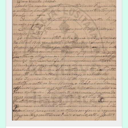
[Documento simples] 007 - [Carta de Diogo Cassels a André Cassels sobre a Comissão Permanente], 1912-08-28
[Documento simples] 008 - [Cópia de carta de Diogo Cassels para diversos bispos], 1912-10-29
[Documento simples] 009 - [Cópia de carta de Diogo Cassels sobre missões], 1912-11-06
[Documento simples] 010 - [Cópia de carta de Diogo Cassels a André Cassels sobre Frederic Flower e a Igreja Lusitana], 1912-11-08
[Documento simples] 011 - [Cópia de carta de Diogo Cassels a André Cassels sobre nomeações na Igreja Lusitana], 1913-01-06
[Documento simples] 012 - [Cópia de carta de Diogo Cassels a André Cassels sobre o reverendo Joaquim Figueiredo], 1912-06-06
[Documento simples] 013 - [Cópia de carta de Diogo Cassels para o Bispo de Gloucester], 1913-12-09
[Documento simples] 014 - [Cópia de carta de Diogo Cassels a André Cassels sobre Comissão Cultual], 1915-05-13
[Documento simples] 015 - [Cópia de carta de Diogo Cassels a André Cassels sobre artigos publicados no jornal The Guardian], 1915-08-30
[Documento simples] 016 - [Cópia de carta de Diogo Cassels a André Cassels sobre a sagração de um bispo], 1921-08-30
[Documento simples] 017 - [Cópia de Carta de Diogo Cassels ao Bispo de Meath], 1921
[Documento simples] 018 - [Cópia de carta de Diogo Cassels a André Cassels sobre recepção de um bispo], 1921-11-14
[Documento simples] 019 - [Cópia de Carta de Diogo Cassels aos membros do Conselho de Bispos], 1921-11-11
[Documento simples] 020 - [Carta de Diogo Cassels a André Cassels sobre a construção de uma capela na Madalena], 1923-01-21
[Documento simples] 021 - [Cópia de Carta de Diogo Cassels ao Bispo de Meath], 1920-02
[Subsérie] CT - Cartas sobre os bens deixados em testamento por Diogo Cassels, 1923-11-21-1927-08-22
[Série] RJ - [Recortes de jornal de Diogo Cassels], 1911-02-10-1923-09-07
[Série] PO - Prémios oferecidos por Diogo Cassels, 1921-12