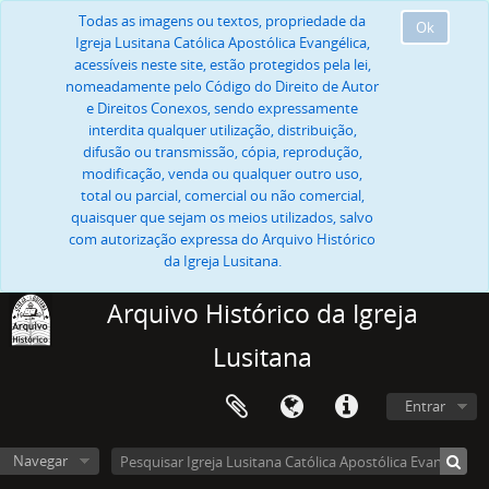
Todas as imagens ou textos, propriedade da
Ok
Igreja Lusitana Católica Apostólica Evangélica,
acessíveis neste site, estão protegidos pela lei,
nomeadamente pelo Código do Direito de Autor
e Direitos Conexos, sendo expressamente
interdita qualquer utilização, distribuição,
difusão ou transmissão, cópia, reprodução,
modificação, venda ou qualquer outro uso,
total ou parcial, comercial ou não comercial,
quaisquer que sejam os meios utilizados, salvo
com autorização expressa do Arquivo Histórico
da Igreja Lusitana.
Arquivo Histórico da Igreja
Lusitana
Entrar
Navegar