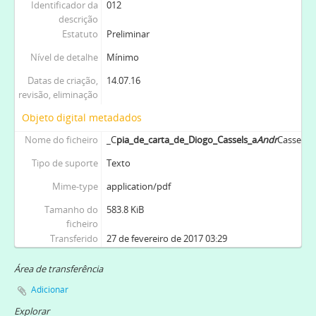
Identificador da
012
descrição
Estatuto
Preliminar
Nível de detalhe
Mínimo
Datas de criação,
14.07.16
revisão, eliminação
Objeto digital metadados
Nome do ficheiro
_C
pia_de_carta_de_Diogo_Cassels_a
Andr
Cassels_
Tipo de suporte
Texto
Mime-type
application/pdf
Tamanho do
583.8 KiB
ficheiro
Transferido
27 de fevereiro de 2017 03:29
Área de transferência
Adicionar
Explorar