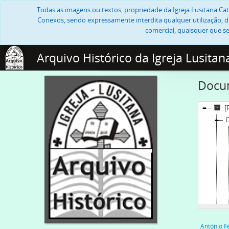
Todas as imagens ou textos, propriedade da Igreja Lusitana Cató
Conexos, sendo expressamente interdita qualquer utilização, di
comercial, quaisquer que se
Arquivo Histórico da Igreja Lusitan
Docum
[