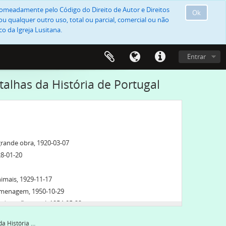
, nomeadamente pelo Código do Direito de Autor e Direitos
Ok
u qualquer outro uso, total ou parcial, comercial ou não
o da Igreja Lusitana.
Entrar
alhas da História de Portugal
rande obra, 1920-03-07
28-01-20
imais, 1929-11-17
omenagem, 1950-10-29
da acção social, 1954-05-22
1956, 1956-03-11
Conferência sobre batalhas da História de Portugal