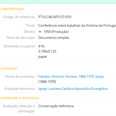
[Documento simples] 009 - Conferência em homenagem à memória de
[Documento simples] 010 - Conferência sobre batalhas da História de
 identificação
[Documento simples] 011 - Conferência Episcopal, 1958
Código de referência
PT/ILCAE/AFF/CF/010
[Documento simples] 012 - Conferência inaugural das obras nos Mari
Título
Conferência sobre batalhas da História de Portuga
[Documento simples] 013 - Conferência do jubileu da inauguração do ed
Data(s)
1950 (Produção)
[Série] SM - Sermões, 1902-1958
Nível de descrição
Documento simples
[Série] VP - Documentos de visitas pastorais, 1929-07-27-1949-04-15
[Série] CT - Livros do Curso Teológico, [1904-1905]
Dimensão e suporte
4 fls.
[Série] AB - Apontamentos bíblicos, 1903-1962
0.190x0.125
papel
[Série] DP - Documentos pessoais, 1929-01-14-1970-09-01
[Série] CORR - Correspondência recebida e enviada, 1924-05-31-1954-11-2
o contexto
[Série] CRAF - Documentos da comissão de receção a D. António Ferreira 
[Série] DIOS - [Documentos de instituição, ordenação e sagração de Antón
Nome do produtor
Fiandor, António Ferreira. 1884-1970, bispo
(1884-1970)
Entidade detentora
Igreja Lusitana Católica Apostólica Evangélica
 conteúdo e estrutura
Avaliação, selecção e
Conservação definitiva
eliminação