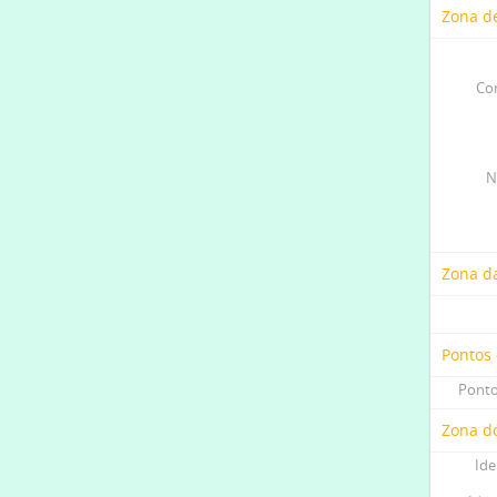
Zona de
Co
N
Zona d
Pontos
Ponto
Zona do
Ide