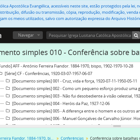
lica Apostólica Evangélica, acessíveis neste site, estão protegidos pela lei
stribuição, difusão ou transmissão, cópia, reprodução, modificação, venda o
jam os meios utilizados, salvo com autorização expressa do Arquivo Históric
a
Navegar
ento simples 010 - Conferência sobre bat
Fundo] AFF - António Ferreira Fiandor. 1884-1970, bispo, 1902-1970-10-28
[Série] CF - Conferências, 1920-03-07-1957-06-07
[Documento simples] 001 - Cruz, vida e força, 1920-07-11-1950-05-11
[Documento simples] 002 - Como um pequeno esforço produz uma g
[Documento simples] 003 - Não fui desobediente à visão celestial, 19
[Documento simples] 004 - Heróis da Paz, 1927-12-06
[Documento simples] 005 - A diferença entre o homem e os outros an
[Documento simples] 006 - Manuel Gonçalves de Carvalho Júnior. H
[Documento simples] 007 - O cristianismo dos Evangelhos como base 
[Documento simples] 008 - Conferência no Prado em 11 de Março de 
António Ferreira Fiandor. 1884-1970, bispo
Conferências