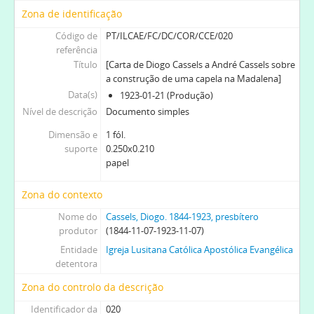
[Série] CT - Certidões do testamento de Diogo Cassels, 1924-03-22-1924-11-25
Zona de identificação
[Secção] MC - Cassels, Margaret Kennedy. 1872-1963, 1887-12-1964-12-31
Código de
PT/ILCAE/FC/DC/COR/CCE/020
[Secção] WWC - Cassels, William Wharton. 1858-1925, bispo, 1858-03-11-1925-11-07
referência
[Secção] AC - Cassels, André Boys.1849-1931, 1849-07-1931-12-18
Título
[Carta de Diogo Cassels a André Cassels sobre
a construção de uma capela na Madalena]
Data(s)
1923-01-21 (Produção)
Nível de descrição
Documento simples
Dimensão e
1 fól.
suporte
0.250x0.210
papel
Zona do contexto
Nome do
Cassels, Diogo. 1844-1923, presbítero
produtor
(1844-11-07-1923-11-07)
Entidade
Igreja Lusitana Católica Apostólica Evangélica
detentora
Zona do controlo da descrição
Identificador da
020