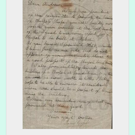
[Documento simples] 007 - [Carta de Diogo Cassels a André Cassels sobre a Comissão Permanente], 1912-08-28
[Documento simples] 008 - [Cópia de carta de Diogo Cassels para diversos bispos], 1912-10-29
[Documento simples] 009 - [Cópia de carta de Diogo Cassels sobre missões], 1912-11-06
[Documento simples] 010 - [Cópia de carta de Diogo Cassels a André Cassels sobre Frederic Flower e a Igreja Lusitana], 1912-11-08
[Documento simples] 011 - [Cópia de carta de Diogo Cassels a André Cassels sobre nomeações na Igreja Lusitana], 1913-01-06
[Documento simples] 012 - [Cópia de carta de Diogo Cassels a André Cassels sobre o reverendo Joaquim Figueiredo], 1912-06-06
[Documento simples] 013 - [Cópia de carta de Diogo Cassels para o Bispo de Gloucester], 1913-12-09
[Documento simples] 014 - [Cópia de carta de Diogo Cassels a André Cassels sobre Comissão Cultual], 1915-05-13
[Documento simples] 015 - [Cópia de carta de Diogo Cassels a André Cassels sobre artigos publicados no jornal The Guardian], 1915-08-30
[Documento simples] 016 - [Cópia de carta de Diogo Cassels a André Cassels sobre a sagração de um bispo], 1921-08-30
[Documento simples] 017 - [Cópia de Carta de Diogo Cassels ao Bispo de Meath], 1921
[Documento simples] 018 - [Cópia de carta de Diogo Cassels a André Cassels sobre recepção de um bispo], 1921-11-14
[Documento simples] 019 - [Cópia de Carta de Diogo Cassels aos membros do Conselho de Bispos], 1921-11-11
[Documento simples] 020 - [Carta de Diogo Cassels a André Cassels sobre a construção de uma capela na Madalena], 1923-01-21
[Documento simples] 021 - [Cópia de Carta de Diogo Cassels ao Bispo de Meath], 1920-02
[Subsérie] CT - Cartas sobre os bens deixados em testamento por Diogo Cassels, 1923-11-21-1927-08-22
[Série] RJ - [Recortes de jornal de Diogo Cassels], 1911-02-10-1923-09-07
[Série] PO - Prémios oferecidos por Diogo Cassels, 1921-12