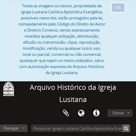
Todas as imagens ou textos, propriedade da
Ok
Igreja Lusitana Católica Apostólica Evangélica,
acessíveis neste site, estão protegidos pela lei,
nomeadamente pelo Código do Direito de Autor
e Direitos Conexos, sendo expressamente
interdita qualquer utilização, distribuição,
difusão ou transmissão, cópia, reprodução,
modificação, venda ou qualquer outro uso,
total ou parcial, comercial ou não comercial,
quaisquer que sejam os meios utilizados, salvo
com autorização expressa do Arquivo Histórico
da Igreja Lusitana.
Arquivo Histórico da Igreja
Lusitana
Entrar
Navegar