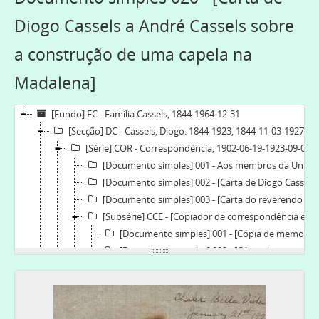
Diogo Cassels a André Cassels sobre
a construção de uma capela na
Madalena]
[Fundo] FC - Família Cassels, 1844-1964-12-31
[Secção] DC - Cassels, Diogo. 1844-1923, 1844-11-03-1927-08-22
[Série] COR - Correspondência, 1902-06-19-1923-09-07
[Documento simples] 001 - Aos membros da União Cristã da Mocidade de Vila Nova de Gaia, 1902-06-19
[Documento simples] 002 - [Carta de Diogo Cassels sobre a independência da Igreja Lusitana], 1913
[Documento simples] 003 - [Carta do reverendo George Bell a Diogo Cassels], 1920-08
[Subsérie] CCE - [Copiador de correspondência enviada], 1908-07-1923-01-21
[Documento simples] 001 - [Cópia de memorial apresentado pela Igreja Lusitana à Conferência de Lambeth], 1908-07
[Documento simples] 002 - [Cópia de carta a Frederic Flower sobre constituição da Igreja Lusitana], 1910-04-24
[Documento simples] 003 - [Cópia de carta de Diogo Cassels a André Cassels sobre ata do Sínodo], 1910-06-09
[Documento simples] 004 - [Cópia de carta de Diogo Cassels a André Cassels sobre o bispo de Gibraltar e o bispo da Irlanda], 1910-06-10
[Documento simples] 005 - [Cópia de carta de Diogo Cassels a André Cassels sobre o dinheiro pedido por Ethel], 1910-06-11
[Documento simples] 006 - [Cópia de carta de Diogo Cassels ao doutor Noyes sobre o Livro de Oração Comum], 1911-07-13