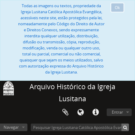
Todas as imagens ou textos, propriedade da
Ok
Igreja Lusitana Católica Apostólica Evangélica,
acessíveis neste site, estão protegidos pela lei,
nomeadamente pelo Código do Direito de Autor
e Direitos Conexos, sendo expressamente
interdita qualquer utilização, distribuição,
difusão ou transmissão, cópia, reprodução,
modificação, venda ou qualquer outro uso,
total ou parcial, comercial ou não comercial,
quaisquer que sejam os meios utilizados, salvo
com autorização expressa do Arquivo Histórico
da Igreja Lusitana.
Arquivo Histórico da Igreja
Lusitana
Entrar
Navegar