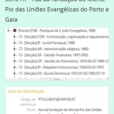
Pio das Uniões Evangélicas do Porto e
Gaia
[Fundo] PSJE - Paróquia de S. João Evangelista, 1880
[Secção] COR - Constituição, organização e regulamentação, 1880-03-08
[Secção] JP - Junta Paroquial, 1880
[Secção] AR - Administração religiosa, 1880-
[Secção] GF - Gestão Financeira, 1897-2002
[Secção] GP - Gestão do Património, 1879-04-23-1988-12-09
[Secção] RI - Relações Institucionais, 1926-03-25-1970
[Secção] ED - Escola Dominical, 1972-01-02-1992-07-19
[Subfundo] MPUE - Monte Pio das Uniões Evangélicas. Fl. 1913-1914, 1913-1914
[Série] AT - Ata da fundação do Monte Pio das Uniões Evangélicas do Porto e Gaia, 1913
Zona de identificação
[Documento composto] 001 - Atas do Monte Pio das Uniões Evangélicas do Porto e Gaia, 1913-09-19-1914-03-19
[Subfundo] SESM - Sociedade Evangélica de Socorros Mútuos, 1893-02-02-1914-01-25
Código de
PT/ILCAE/PSJE/MPUE/AT
[Subfundo] LECT - Liga do Esforço Cristão do Torne, 1903-1975
referência
Título
Ata da fundação do Monte Pio das Uniões