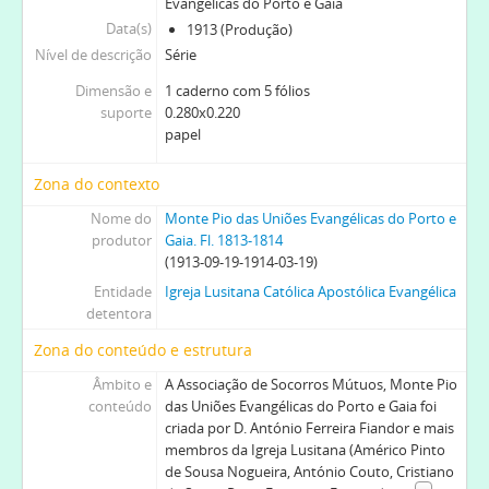
Evangélicas do Porto e Gaia
Data(s)
1913 (Produção)
Nível de descrição
Série
Dimensão e
1 caderno com 5 fólios
suporte
0.280x0.220
papel
Zona do contexto
Nome do
Monte Pio das Uniões Evangélicas do Porto e
produtor
Gaia. Fl. 1813-1814
(1913-09-19-1914-03-19)
Entidade
Igreja Lusitana Católica Apostólica Evangélica
detentora
Zona do conteúdo e estrutura
Âmbito e
A Associação de Socorros Mútuos, Monte Pio
conteúdo
das Uniões Evangélicas do Porto e Gaia foi
criada por D. António Ferreira Fiandor e mais
membros da Igreja Lusitana (Américo Pinto
de Sousa Nogueira, António Couto, Cristiano