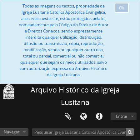
Todas as imagens ou textos, propriedade da
Ok
Igreja Lusitana Católica Apostólica Evangélica,
acessíveis neste site, estão protegidos pela lei,
nomeadamente pelo Código do Direito de Autor
e Direitos Conexos, sendo expressamente
interdita qualquer utilização, distribuição,
difusão ou transmissão, cópia, reprodução,
modificação, venda ou qualquer outro uso,
total ou parcial, comercial ou não comercial,
quaisquer que sejam os meios utilizados, salvo
com autorização expressa do Arquivo Histórico
da Igreja Lusitana.
Arquivo Histórico da Igreja
Lusitana
Entrar
Navegar