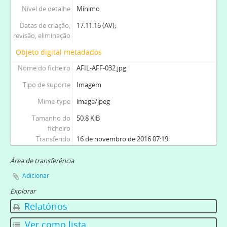
Nível de detalhe
Mínimo
Datas de criação,
17.11.16 (AV);
revisão, eliminação
Objeto digital metadados
Nome do ficheiro
AFIL-AFF-032.jpg
Tipo de suporte
Imagem
Mime-type
image/jpeg
Tamanho do
50.8 KiB
ficheiro
Transferido
16 de novembro de 2016 07:19
Área de transferência
Adicionar
Explorar
Relatórios
Ver como lista