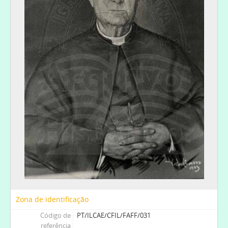
[Documento simples] 014 - António Ferreira Fiandor e um amigo em Lisboa, 1932-12-15
[Documento simples] 015 - António Ferreira Fiandor e amigo em Lisboa, 1932-12-16
[Documento simples] 016 - António Ferreira Fiandor à porta da igreja do Bom Pastor, 1953-06-14
[Documento simples] 017 - António Ferreira Fiandor com condecoração, [c.1950]
[Documento simples] 018 - António Ferreira Fiandor e esposa, [c. 1950]
[Documento simples] 019 - António Ferreira Fiandor com veste litúrgica, [c. 1950]
[Documento simples] 020 - António Ferreira Fiandor e esposa, [c. 1950]
[Documento simples] 021 - António Ferreira Fiandor à porta do chalé da Boavista, [c. 1960]
[Documento simples] 022 - António Ferreira Fiandor e o reverendo Agostinho Arbiol, [c. 1960]
[Documento simples] 023 - António Ferreira Fiandor com 75 anos, 1959-10-11
[Documento simples] 024 - António Ferreira Fiandor, [c. 1960]
[Documento simples] 025 - António Ferreira Fiandor, [c. 1960]
[Documento simples] 026 - António Ferreira Fiandor, [c. 1960]
[Documento simples] 027 - António Ferreira Fiandor em cerimónia litúrgica, 1964-03-15
[Documento simples] 028 - António Ferreira Fiandor em cerimónia litúrgica, 1964-03-15
[Documento simples] 029 - D. António Ferreira Fiandor, [c. 1970]
Zona de identificação
[Documento simples] 031 - Quadro a óleo de D. António Ferreira Fiandor, [c. 1970]
Código de
PT/ILCAE/CFIL/FAFF/031
[Documento simples] 032 - [António Ferreira Fiandor com familiares], [18--]
referência
[Documento simples] 033 - [D. António Ferreira Fiandor e esposa num café no Porto], [1950]