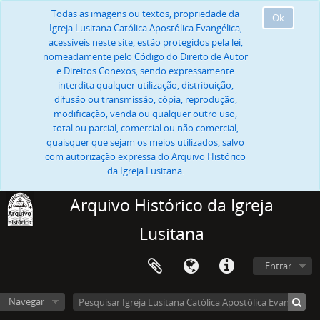
Todas as imagens ou textos, propriedade da
Ok
Igreja Lusitana Católica Apostólica Evangélica,
acessíveis neste site, estão protegidos pela lei,
nomeadamente pelo Código do Direito de Autor
e Direitos Conexos, sendo expressamente
interdita qualquer utilização, distribuição,
difusão ou transmissão, cópia, reprodução,
modificação, venda ou qualquer outro uso,
total ou parcial, comercial ou não comercial,
quaisquer que sejam os meios utilizados, salvo
com autorização expressa do Arquivo Histórico
da Igreja Lusitana.
Arquivo Histórico da Igreja
Lusitana
Entrar
Navegar