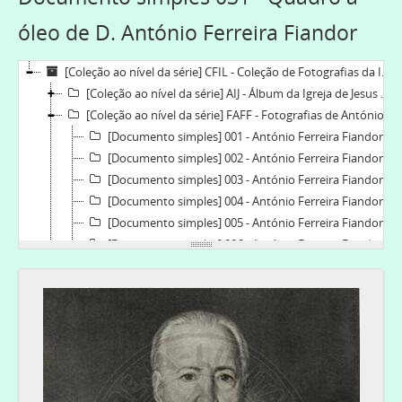
óleo de D. António Ferreira Fiandor
[Coleção ao nível da série] CFIL - Coleção de Fotografias da Igreja Lusitana, 1835-2019
[Coleção ao nível da série] AIJ - Álbum da Igreja de Jesus de Lisboa, 1921-06-10-1955-06-26
[Coleção ao nível da série] FAFF - Fotografias de António Ferreira Fiandor, 1900-1970
[Documento simples] 001 - António Ferreira Fiandor com 16 anos, 1900
[Documento simples] 002 - António Ferreira Fiandor com 17 anos, 1901
[Documento simples] 003 - António Ferreira Fiandor ordenado presbítero, 1911
[Documento simples] 004 - António Ferreira Fiandor com uniforme militar, [c. 1914]
[Documento simples] 005 - António Ferreira Fiandor com uniforme militar, c. 1914
[Documento simples] 006 - António Ferreira Fiandor com uniforme militar, [c. 1914]
[Documento simples] 007 - Fotografia de António Ferreira Fiandor, [c. 1920]
[Documento simples] 008 - António Ferreira Fiandor com dois amigos, 1930
[Documento simples] 009 - Fotografia de António Ferreira Fiandor, 1920
[Documento simples] 010 - António Ferreira Fiandor no jardim do Torne, 1940
[Documento simples] 011 - Passeio à Penha em Guimarães, 1921-06-12
[Documento simples] 012 - António Ferreira Fiandor no presbitério da igreja de S. João Evangelista, 1924
[Documento simples] 013 - António Ferreira Fiandor num passeio, [c. 1920]