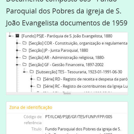
Paroquial dos Pobres da igreja de S.
João Evangelista documentos de 1959
[Fundo] PSJE - Paróquia de S. João Evangelista, 1880
[Secção] COR - Constituição, organização e regulamentação, 1880-03-08
[Secção] JP - Junta Paroquial, 1880
[Secção] AR - Administração religiosa, 1880-
[Secção] GF - Gestão Financeira, 1897-2002
[Subsecção] TES - Tesouraria, 1923-01-1991-06-30
[Série] RD - Registo de receita e despesa da paróquia de S. João Evangelista, 1945-12-31-1991-06-30
[Série] RC - Registo de contribuintes da Igreja Lusitana, 1943-01-1988
[Série] BL - Balancetes, 1924-1989-03-31
[Série] CF - Copiador de faturas, 1973-02-01-1976-12-31
Zona de identificação
[Série] BC - Documentos bancários, 1957-01-1985-12-31
[Série] RCAI - Registos de Caixa da paróquia de S. João Evangelista, 1944-04-1991-06-30
Código de
PT/ILCAE/PSJE/GF/TES/FUNP/FPP/005
[Série] DFG - [Documentos de financiamento do Ginásio do Torne], 1981-03-17-1978-09-01
referência
Título
Fundo Paroquial dos Pobres da igreja de S.
[Série] FUNP - Fundos Paroquiais, 1951-01-30-1986-01-02