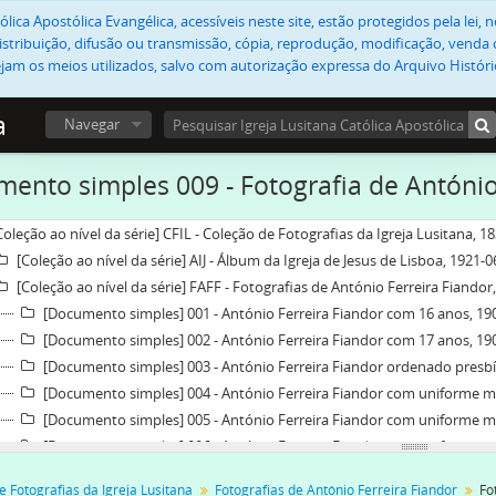
lica Apostólica Evangélica, acessíveis neste site, estão protegidos pela lei
stribuição, difusão ou transmissão, cópia, reprodução, modificação, venda o
jam os meios utilizados, salvo com autorização expressa do Arquivo Históric
a
Navegar
ento simples 009 - Fotografia de António
Coleção ao nível da série] CFIL - Coleção de Fotografias da Igreja Lusitana, 1
[Coleção ao nível da série] AIJ - Álbum da Igreja de Jesus de Lisboa, 1921-
[Coleção ao nível da série] FAFF - Fotografias de António Ferreira Fiandor
[Documento simples] 001 - António Ferreira Fiandor com 16 anos, 19
[Documento simples] 002 - António Ferreira Fiandor com 17 anos, 19
[Documento simples] 003 - António Ferreira Fiandor ordenado presbí
[Documento simples] 004 - António Ferreira Fiandor com uniforme mili
[Documento simples] 005 - António Ferreira Fiandor com uniforme mili
[Documento simples] 006 - António Ferreira Fiandor com uniforme mili
[Documento simples] 007 - Fotografia de António Ferreira Fiandor, [c.
e Fotografias da Igreja Lusitana
Fotografias de António Ferreira Fiandor
Fo