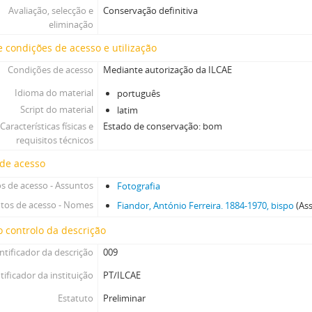
Avaliação, selecção e
Conservação definitiva
[Coleção ao nível da série] OEL - [Fotografias do Órfeão Evangélico de Lis
eliminação
[Coleção ao nível da série] FED - Fotografias da Escola Dominical de Lisbo
 condições de acesso e utilização
Condições de acesso
Mediante autorização da ILCAE
Idioma do material
português
Script do material
latim
Características físicas e
Estado de conservação: bom
requisitos técnicos
 de acesso
s de acesso - Assuntos
Fotografia
tos de acesso - Nomes
Fiandor, António Ferreira. 1884-1970, bispo
(As
 controlo da descrição
ntificador da descrição
009
tificador da instituição
PT/ILCAE
Estatuto
Preliminar