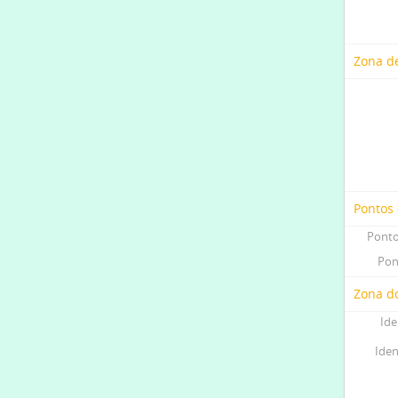
Zona de
Pontos
Ponto
Pon
Zona do
Ide
Iden