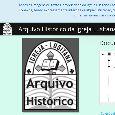
Todas as imagens ou textos, propriedade da Igreja Lusitana Cató
Conexos, sendo expressamente interdita qualquer utilização, di
comercial, quaisquer que se
Arquivo Histórico da Igreja Lusitan
Docum
[
Coleção d