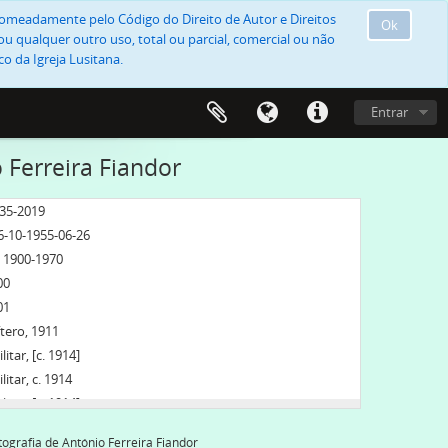
, nomeadamente pelo Código do Direito de Autor e Direitos
Ok
u qualquer outro uso, total ou parcial, comercial ou não
o da Igreja Lusitana.
Entrar
 Ferreira Fiandor
835-2019
06-10-1955-06-26
, 1900-1970
00
01
tero, 1911
tar, [c. 1914]
tar, c. 1914
tar, [c. 1914]
 1920]
tografia de António Ferreira Fiandor