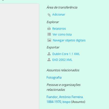
, 1930
920
Área de transferência
rne, 1940
Adicionar
12
Explorar
igreja de S. João Evangelista, 1924
Relatórios
 1920]
Ver como lista
isboa, 1932-12-15
Navegar objetos digitais
oa, 1932-12-16
Exportar
a do Bom Pastor, 1953-06-14
o, [c.1950]
Dublin Core 1.1 XML
0]
EAD 2002 XML
a, [c. 1950]
Assuntos relacionados
0]
a Boavista, [c. 1960]
Fotografia
stinho Arbiol, [c. 1960]
Pessoas e organizações
59-10-11
relacionadas
Fiandor, António Ferreira.
1884-1970, bispo
(Assunto)