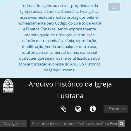
Todas as imagens ou textos, propriedade da
Ok
Igreja Lusitana Católica Apostólica Evangélica,
acessíveis neste site, estão protegidos pela lei,
nomeadamente pelo Código do Direito de Autor
e Direitos Conexos, sendo expressamente
interdita qualquer utilização, distribuição,
difusão ou transmissão, cópia, reprodução,
modificação, venda ou qualquer outro uso,
total ou parcial, comercial ou não comercial,
quaisquer que sejam os meios utilizados, salvo
com autorização expressa do Arquivo Histórico
da Igreja Lusitana.
Arquivo Histórico da Igreja
Lusitana
Entrar
Navegar