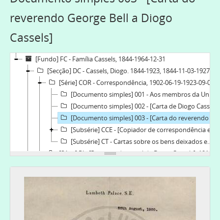
reverendo George Bell a Diogo
Cassels]
[Fundo] FC - Família Cassels, 1844-1964-12-31
[Secção] DC - Cassels, Diogo. 1844-1923, 1844-11-03-1927-08-22
[Série] COR - Correspondência, 1902-06-19-1923-09-07
[Documento simples] 001 - Aos membros da União Cristã da Mocidade de Vila Nova de Gaia, 1902-06-19
[Documento simples] 002 - [Carta de Diogo Cassels sobre a independência da Igreja Lusitana], 1913
[Documento simples] 003 - [Carta do reverendo George Bell a Diogo Cassels], 1920-08
[Subsérie] CCE - [Copiador de correspondência enviada], 1908-07-1923-01-21
[Subsérie] CT - Cartas sobre os bens deixados em testamento por Diogo Cassels, 1923-11-21-1927-08-22
[Série] RJ - [Recortes de jornal de Diogo Cassels], 1911-02-10-1923-09-07
[Série] PO - Prémios oferecidos por Diogo Cassels, 1921-12
[Série] CT - Certidões do testamento de Diogo Cassels, 1924-03-22-1924-11-25
[Secção] MC - Cassels, Margaret Kennedy. 1872-1963, 1887-12-1964-12-31
[Secção] WWC - Cassels, William Wharton. 1858-1925, bispo, 1858-03-11-1925-11-07
[Secção] AC - Cassels, André Boys.1849-1931, 1849-07-1931-12-18