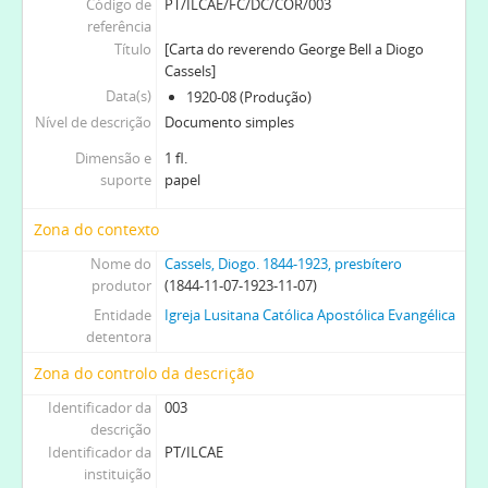
Código de
PT/ILCAE/FC/DC/COR/003
referência
Título
[Carta do reverendo George Bell a Diogo
Cassels]
Data(s)
1920-08 (Produção)
Nível de descrição
Documento simples
Dimensão e
1 fl.
suporte
papel
Zona do contexto
Nome do
Cassels, Diogo. 1844-1923, presbítero
produtor
(1844-11-07-1923-11-07)
Entidade
Igreja Lusitana Católica Apostólica Evangélica
detentora
Zona do controlo da descrição
Identificador da
003
descrição
Identificador da
PT/ILCAE
instituição