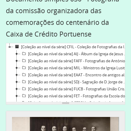
da comissão organizadora das
comemorações do centenário da
Caixa de Crédito Portuense
[Coleção ao nível da série] CFIL - Coleção de Fotografias da Igreja Lusitana, 1835-2019
[Coleção ao nível da série] AIJ - Álbum da Igreja de Jesus de Lisboa, 1921-06-10-1955-06-26
[Coleção ao nível da série] FAFF - Fotografias de António Ferreira Fiandor, 1900-1970
[Coleção ao nível da série] MIL - Ministros da Igreja Lusitana, 1835-2018
[Coleção ao nível da série] EAAT - Encontro de antigos alunos da Escola do Torne, 2012
[Coleção ao nível da série] SDJ - Sagração de D. Jorge de Pina Cabral, 2013-2013
[Coleção ao nível da série] FUCB - Fotografias União Cristão da Mocidade do Bonfim e Bonfim Beneficente, [190-]-1921
[Coleção ao nível da série] FET - Fotografias da Escola do Torne, 1897-1989
[Coleção ao nível da série] CFPSM - Coleção de fotografias da Paróquia do Salvador do Mundo, 1901-2016-05-14
[Coleção ao nível da série] SAFF - Sagração de António Ferreira Fiandor, 1958-06-22
[Coleção ao nível da série] FEP - Fotografias da Escola do Prado, 1908-1987
[Coleção ao nível da série] UCMB - Fotografias da União da Mocidade do Bonfim, 1900-
[Coleção ao nível da série] LJEB - Fotografias da Liga da Juventude Evangélica do Bonfim, 1911-1959