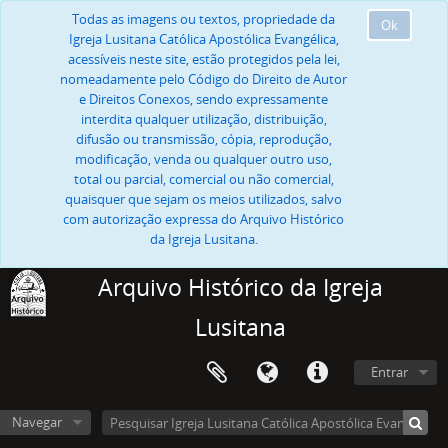
Todas as imagens ou textos, propriedade da
Ok
Igreja Lusitana Católica Apostólica Evangélica,
acessíveis neste site, estão protegidos pela lei,
nomeadamente pelo Código do Direito de Autor
e Direitos Conexos, sendo expressamente
interdita qualquer utilização, distribuição,
difusão ou transmissão, cópia, reprodução,
modificação, venda ou qualquer outro uso,
total ou parcial, comercial ou não comercial,
quaisquer que sejam os meios utilizados, salvo
com autorização expressa do Arquivo Histórico
da Igreja Lusitana.
Arquivo Histórico da Igreja
Lusitana
Entrar
Navegar