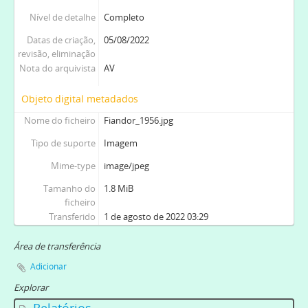
[Coleção ao nível da série] OEL - [Fotografias do Órfeão Evangélico de Lisboa], 1940-
Nível de detalhe
Completo
[Coleção ao nível da série] FED - Fotografias da Escola Dominical de Lisboa, [1920-1930]
Datas de criação,
05/08/2022
revisão, eliminação
Nota do arquivista
AV
Objeto digital metadados
Nome do ficheiro
Fiandor_1956.jpg
Tipo de suporte
Imagem
Mime-type
image/jpeg
Tamanho do
1.8 MiB
ficheiro
Transferido
1 de agosto de 2022 03:29
Área de transferência
Adicionar
Explorar