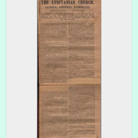
[Documento simples] 010 - "The Guardian": The Lusitanian Church, 1916-03-23
[Documento composto] 011 - "The Guardian": The Lusitanian Church, 1917-03-15-1917-11-22
[Documento composto] 012 - "The Guardian": The Church abroad. The Church in Portugal, 1917-05-31-1917-08-23
[Documento composto] 013 - "The Guardian": The Lusitanian Church, 1918-02-28-1919-03-06
[Documento simples] 014 - "The Guardian": The progress of the Lusitanian Church, 1919-09-11
[Documento composto] 015 - "The Guardian": The Lusitanian Church, 1919-12-04
[Série] PO - Prémios oferecidos por Diogo Cassels, 1921-12
[Série] CT - Certidões do testamento de Diogo Cassels, 1924-03-22-1924-11-25
[Secção] MC - Cassels, Margaret Kennedy. 1872-1963, 1887-12-1964-12-31
[Secção] WWC - Cassels, William Wharton. 1858-1925, bispo, 1858-03-11-1925-11-07
[Secção] AC - Cassels, André Boys.1849-1931, 1849-07-1931-12-18