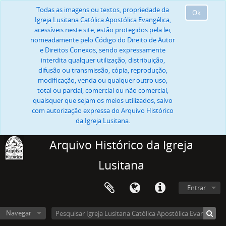
Todas as imagens ou textos, propriedade da
Ok
Igreja Lusitana Católica Apostólica Evangélica,
acessíveis neste site, estão protegidos pela lei,
nomeadamente pelo Código do Direito de Autor
e Direitos Conexos, sendo expressamente
interdita qualquer utilização, distribuição,
difusão ou transmissão, cópia, reprodução,
modificação, venda ou qualquer outro uso,
total ou parcial, comercial ou não comercial,
quaisquer que sejam os meios utilizados, salvo
com autorização expressa do Arquivo Histórico
da Igreja Lusitana.
Arquivo Histórico da Igreja
Lusitana
Entrar
Navegar