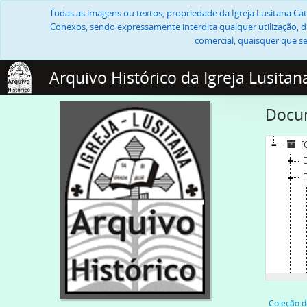
Todas as imagens ou textos, propriedade da Igreja Lusitana Cató
Conexos, sendo expressamente interdita qualquer utilização, di
comercial, quaisquer que se
Arquivo Histórico da Igreja Lusitan
Docum
[
Coleção d