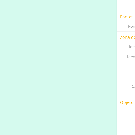
Pontos
Pon
Zona do
Ide
Iden
Da
Objeto 