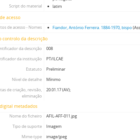
[Coleção ao nível da série] OEL - [Fotografias do Órfeão Evangélico de Lis
Script do material
latim
[Coleção ao nível da série] FED - Fotografias da Escola Dominical de Lisbo
 de acesso
tos de acesso - Nomes
Fiandor, António Ferreira. 1884-1970, bispo
(As
 controlo da descrição
ntificador da descrição
008
tificador da instituição
PT/ILCAE
Estatuto
Preliminar
Nível de detalhe
Mínimo
tas de criação, revisão,
20.01.17 (AV);
eliminação
digital metadados
Nome do ficheiro
AFIL-AFF-011.jpg
Tipo de suporte
Imagem
Mime-type
image/jpeg