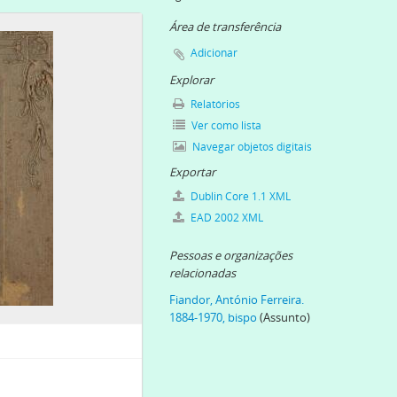
, 1930
920
Área de transferência
rne, 1940
Adicionar
12
Explorar
igreja de S. João Evangelista, 1924
Relatórios
 1920]
Ver como lista
isboa, 1932-12-15
Navegar objetos digitais
oa, 1932-12-16
Exportar
a do Bom Pastor, 1953-06-14
o, [c.1950]
Dublin Core 1.1 XML
0]
EAD 2002 XML
a, [c. 1950]
Pessoas e organizações
0]
relacionadas
a Boavista, [c. 1960]
Fiandor, António Ferreira.
stinho Arbiol, [c. 1960]
1884-1970, bispo
(Assunto)
59-10-11