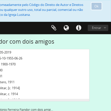
, nomeadamente pelo Código do Direito de Autor e Direitos
Ok
u qualquer outro uso, total ou parcial, comercial ou não
o da Igreja Lusitana.
Entrar
ndor com dois amigos
835-2019
06-10-1955-06-26
, 1900-1970
00
01
tero, 1911
tar, [c. 1914]
tar, c. 1914
tar, [c. 1914]
 1920]
António Ferreira Fiandor com dois amigos