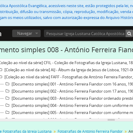
lica Apostólica Evangélica, acessíveis neste site, estão protegidos pela lei
stribuição, difusão ou transmissão, cópia, reprodução, modificação, venda o
jam os meios utilizados, salvo com autorização expressa do Arquivo Históric
a
Navegar
ento simples 008 - António Ferreira Fia
Coleção ao nível da série] CFIL - Coleção de Fotografias da Igreja Lusitana, 1
[Coleção ao nível da série] AIJ - Álbum da Igreja de Jesus de Lisboa, 1921-
[Coleção ao nível da série] FAFF - Fotografias de António Ferreira Fiandor
[Documento simples] 001 - António Ferreira Fiandor com 16 anos, 19
[Documento simples] 002 - António Ferreira Fiandor com 17 anos, 19
[Documento simples] 003 - António Ferreira Fiandor ordenado presbí
[Documento simples] 004 - António Ferreira Fiandor com uniforme mili
[Documento simples] 005 - António Ferreira Fiandor com uniforme mili
[Documento simples] 006 - António Ferreira Fiandor com uniforme mili
[Documento simples] 007 - Fotografia de António Ferreira Fiandor, [c.
e Fotografias da Igreja Lusitana
Fotografias de António Ferreira Fiandor