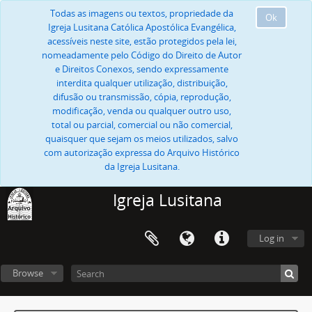
Todas as imagens ou textos, propriedade da
Ok
Igreja Lusitana Católica Apostólica Evangélica,
acessíveis neste site, estão protegidos pela lei,
nomeadamente pelo Código do Direito de Autor
e Direitos Conexos, sendo expressamente
interdita qualquer utilização, distribuição,
difusão ou transmissão, cópia, reprodução,
modificação, venda ou qualquer outro uso,
total ou parcial, comercial ou não comercial,
quaisquer que sejam os meios utilizados, salvo
com autorização expressa do Arquivo Histórico
da Igreja Lusitana.
Igreja Lusitana
Log in
Browse