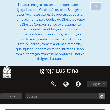
Todas as imagens ou textos, propriedade da
Ok
Igreja Lusitana Católica Apostólica Evangélica,
acessíveis neste site, estão protegidos pela lei,
nomeadamente pelo Código do Direito de Autor
e Direitos Conexos, sendo expressamente
interdita qualquer utilização, distribuição,
difusão ou transmissão, cópia, reprodução,
modificação, venda ou qualquer outro uso,
total ou parcial, comercial ou não comercial,
quaisquer que sejam os meios utilizados, salvo
com autorização expressa do Arquivo Histórico
da Igreja Lusitana.
Igreja Lusitana
Log in
Browse