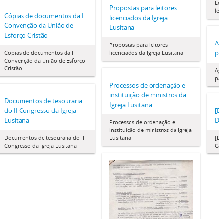
L
Propostas para leitores
l
Cópias de documentos da I
licenciados da Igreja
Convenção da União de
Lusitana
Esforço Cristão
A
Propostas para leitores
p
Cópias de documentos da I
licenciados da Igreja Lusitana
Convenção da União de Esforço
Cristão
A
p
Processos de ordenação e
instituição de ministros da
Documentos de tesouraria
Igreja Lusitana
do II Congresso da Igreja
[
Lusitana
D
Processos de ordenação e
instituição de ministros da Igreja
Documentos de tesouraria do II
Lusitana
[
Congresso da Igreja Lusitana
C