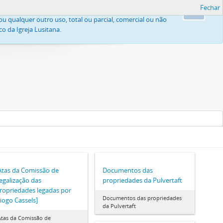
Fechar
, nomeadamente pelo Código do Direito de Autor e Direitos
Ok
u qualquer outro uso, total ou parcial, comercial ou não
o da Igreja Lusitana.
Atas da Comissão de
Documentos das
egalização das
propriedades da Pulvertaft
ropriedades legadas por
Documentos das propriedades
iogo Cassels]
da Pulvertaft
Atas da Comissão de