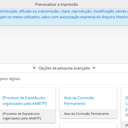
Previsualizar a impressão
lica Apostólica Evangélica, acessíveis neste site, estão protegidos pela lei
stribuição, difusão ou transmissão, cópia, reprodução, modificação, venda o
jam os meios utilizados, salvo com autorização expressa do Arquivo Históric
Opções de pesquisa avançada
etos digitais
[Processo de Espetáculos
Atas da Comissão
[
organizados pela AAAETP]
Permanente
L
p
[Processo de Espetáculos
Atas da Comissão Permanente
D
organizados pela AAAETP]
[