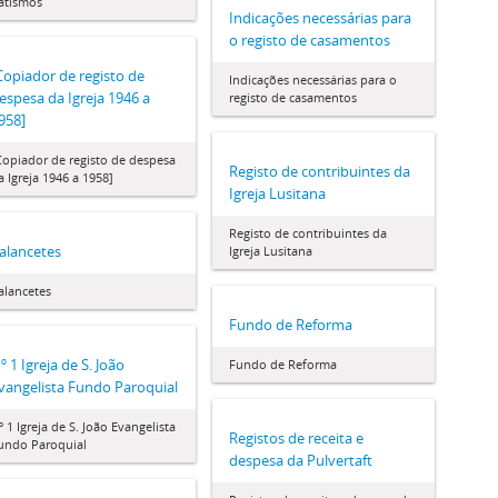
atismos
Indicações necessárias para
o registo de casamentos
Copiador de registo de
Indicações necessárias para o
espesa da Igreja 1946 a
registo de casamentos
958]
Copiador de registo de despesa
Registo de contribuintes da
a Igreja 1946 a 1958]
Igreja Lusitana
Registo de contribuintes da
alancetes
Igreja Lusitana
alancetes
Fundo de Reforma
º 1 Igreja de S. João
Fundo de Reforma
vangelista Fundo Paroquial
º 1 Igreja de S. João Evangelista
Registos de receita e
undo Paroquial
despesa da Pulvertaft