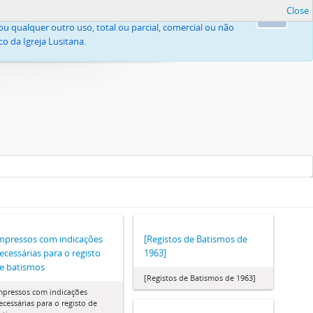
Close
, nomeadamente pelo Código do Direito de Autor e Direitos
Ok
u qualquer outro uso, total ou parcial, comercial ou não
o da Igreja Lusitana.
mpressos com indicações
[Registos de Batismos de
ecessárias para o registo
1963]
e batismos
[Registos de Batismos de 1963]
mpressos com indicações
ecessárias para o registo de