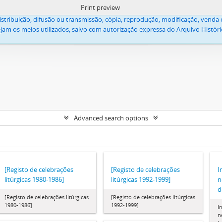
Print preview
lica Apostólica Evangélica, acessíveis neste site, estão protegidos pela lei
stribuição, difusão ou transmissão, cópia, reprodução, modificação, venda o
jam os meios utilizados, salvo com autorização expressa do Arquivo Históric
Advanced search options
[Registo de celebrações
[Registo de celebrações
I
litúrgicas 1980-1986]
litúrgicas 1992-1999]
n
d
[Registo de celebrações litúrgicas
[Registo de celebrações litúrgicas
1980-1986]
1992-1999]
I
n