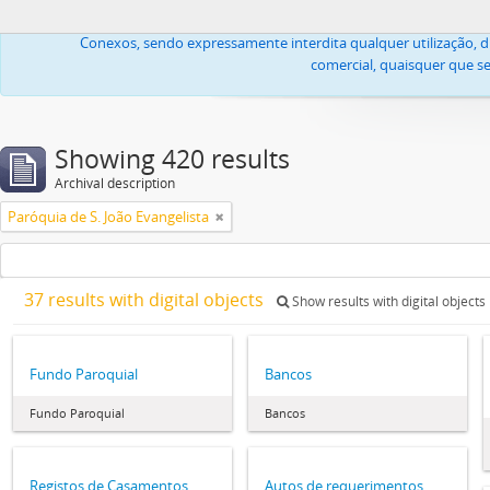
Todas as imagens ou textos, propriedade da Igreja Lusitana Cató
Conexos, sendo expressamente interdita qualquer utilização, di
comercial, quaisquer que se
Showing 420 results
Archival description
Paróquia de S. João Evangelista
37 results with digital objects
Show results with digital objects
Fundo Paroquial
Bancos
Fundo Paroquial
Bancos
Registos de Casamentos
Autos de requerimentos