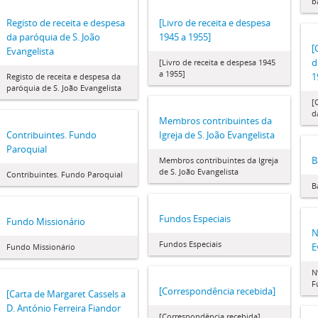
b
Registo de receita e despesa
[Livro de receita e despesa
da paróquia de S. João
1945 a 1955]
[
Evangelista
d
[Livro de receita e despesa 1945
a 1955]
1
Registo de receita e despesa da
paróquia de S. João Evangelista
[
d
Membros contribuintes da
Contribuintes. Fundo
Igreja de S. João Evangelista
Paroquial
B
Membros contribuintes da Igreja
de S. João Evangelista
Contribuintes. Fundo Paroquial
B
Fundos Especiais
Fundo Missionário
N
Fundos Especiais
E
Fundo Missionário
N
F
[Correspondência recebida]
[Carta de Margaret Cassels a
D. António Ferreira Fiandor
[Correspondência recebida]