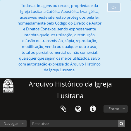
Todas as imagens ou textos, propriedade da
Ok
Igreja Lusitana Católica Apostólica Evangélica,
acessíveis neste site, estão protegidos pela lei,
nomeadamente pelo Código do Direito de Autor
e Direitos Conexos, sendo expressamente
interdita qualquer utilização, distribuição,
difusão ou transmissão, cópia, reprodução,
modificação, venda ou qualquer outro uso,
total ou parcial, comercial ou não comercial,
quaisquer que sejam os meios utilizados, salvo
com autorização expressa do Arquivo Histórico
da Igreja Lusitana.
Arquivo Histórico da Igreja
Lusitana
Entrar
Navegar