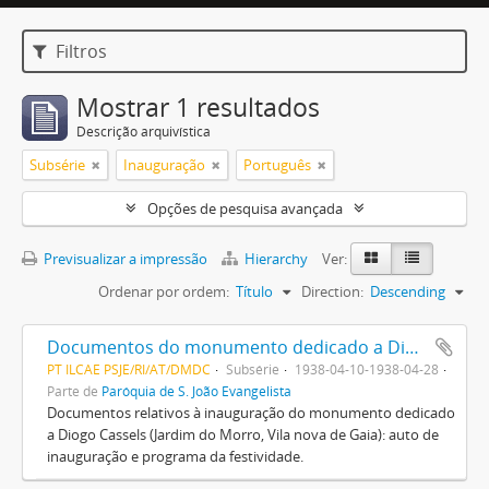
Filtros
Mostrar 1 resultados
Descrição arquivística
Subsérie
Inauguração
Português
Opções de pesquisa avançada
Previsualizar a impressão
Hierarchy
Ver:
Ordenar por ordem:
Título
Direction:
Descending
Documentos do monumento dedicado a Diogo Cassels
PT ILCAE PSJE/RI/AT/DMDC
Subsérie
1938-04-10-1938-04-28
Parte de
Paróquia de S. João Evangelista
Documentos relativos à inauguração do monumento dedicado
a Diogo Cassels (Jardim do Morro, Vila nova de Gaia): auto de
inauguração e programa da festividade.