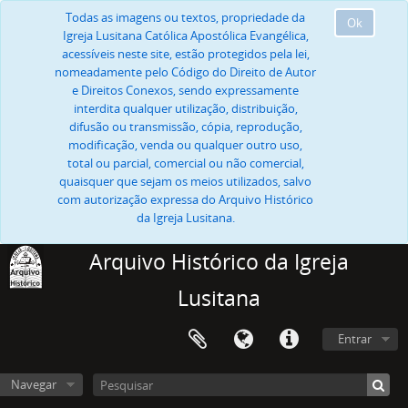
Todas as imagens ou textos, propriedade da
Ok
Igreja Lusitana Católica Apostólica Evangélica,
acessíveis neste site, estão protegidos pela lei,
nomeadamente pelo Código do Direito de Autor
e Direitos Conexos, sendo expressamente
interdita qualquer utilização, distribuição,
difusão ou transmissão, cópia, reprodução,
modificação, venda ou qualquer outro uso,
total ou parcial, comercial ou não comercial,
quaisquer que sejam os meios utilizados, salvo
com autorização expressa do Arquivo Histórico
da Igreja Lusitana.
Arquivo Histórico da Igreja
Lusitana
Entrar
Navegar