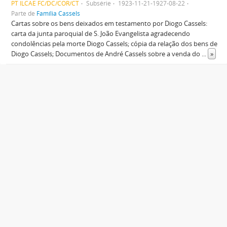
PT ILCAE FC/DC/COR/CT
Subsérie
1923-11-21-1927-08-22
Parte de
Família Cassels
Cartas sobre os bens deixados em testamento por Diogo Cassels:
carta da junta paroquial de S. João Evangelista agradecendo
condolências pela morte Diogo Cassels; cópia da relação dos bens de
Diogo Cassels; Documentos de André Cassels sobre a venda do
...
»