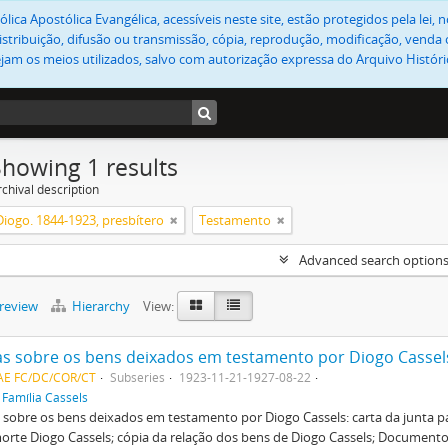
lica Apostólica Evangélica, acessíveis neste site, estão protegidos pela lei
stribuição, difusão ou transmissão, cópia, reprodução, modificação, venda o
jam os meios utilizados, salvo com autorização expressa do Arquivo Históric
Showing 1 results
chival description
Diogo. 1844-1923, presbítero
Testamento
Advanced search option
preview
Hierarchy
View:
as sobre os bens deixados em testamento por Diogo Cassel
CAE FC/DC/COR/CT
Subseries
1923-11-21-1927-08-22
f
Família Cassels
 sobre os bens deixados em testamento por Diogo Cassels: carta da junta p
orte Diogo Cassels; cópia da relação dos bens de Diogo Cassels; Document