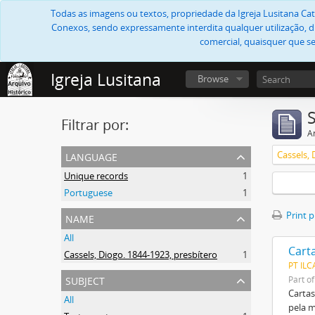
Todas as imagens ou textos, propriedade da Igreja Lusitana Cató
Conexos, sendo expressamente interdita qualquer utilização, di
comercial, quaisquer que se
Igreja Lusitana
Browse
Filtrar por:
Ar
language
Cassels, 
Unique records
1
Portuguese
1
name
Print 
All
Cart
Cassels, Diogo. 1844-1923, presbítero
1
PT IL
subject
Part o
Cartas
All
pela m