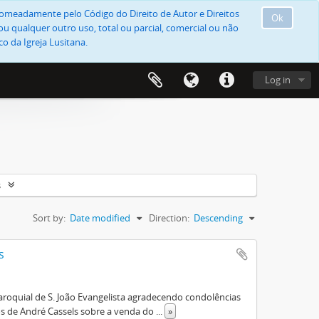
, nomeadamente pelo Código do Direito de Autor e Direitos
Ok
u qualquer outro uso, total ou parcial, comercial ou não
o da Igreja Lusitana.
Log in
s
Sort by:
Date modified
Direction:
Descending
s
aroquial de S. João Evangelista agradecendo condolências
os de André Cassels sobre a venda do
...
»