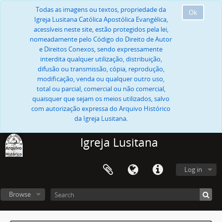
Todas as imagens ou textos, propriedade da
Ok
Igreja Lusitana Católica Apostólica Evangélica,
acessíveis neste site, estão protegidos pela lei,
nomeadamente pelo Código do Direito de Autor
e Direitos Conexos, sendo expressamente
interdita qualquer utilização, distribuição,
difusão ou transmissão, cópia, reprodução,
modificação, venda ou qualquer outro uso,
total ou parcial, comercial ou não comercial,
quaisquer que sejam os meios utilizados, salvo
com autorização expressa do Arquivo Histórico
da Igreja Lusitana.
Igreja Lusitana
Log in
Browse