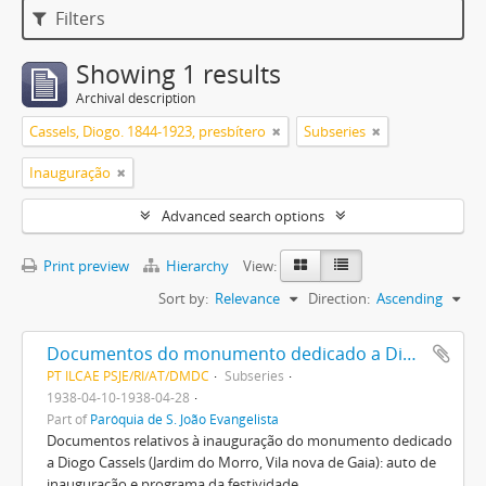
Filters
Showing 1 results
Archival description
Cassels, Diogo. 1844-1923, presbítero
Subseries
Inauguração
Advanced search options
Print preview
Hierarchy
View:
Sort by:
Relevance
Direction:
Ascending
Documentos do monumento dedicado a Diogo Cassels
PT ILCAE PSJE/RI/AT/DMDC
Subseries
1938-04-10-1938-04-28
Part of
Paróquia de S. João Evangelista
Documentos relativos à inauguração do monumento dedicado
a Diogo Cassels (Jardim do Morro, Vila nova de Gaia): auto de
inauguração e programa da festividade.