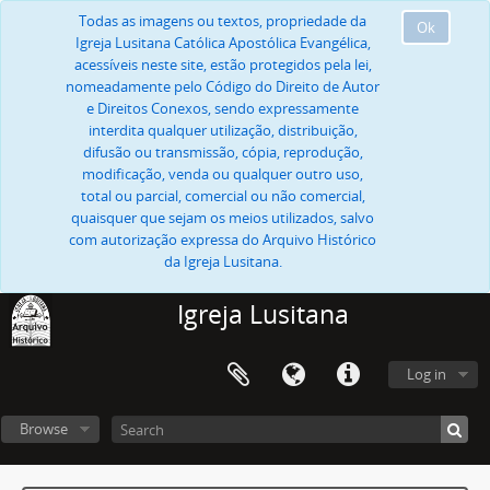
Todas as imagens ou textos, propriedade da
Ok
Igreja Lusitana Católica Apostólica Evangélica,
acessíveis neste site, estão protegidos pela lei,
nomeadamente pelo Código do Direito de Autor
e Direitos Conexos, sendo expressamente
interdita qualquer utilização, distribuição,
difusão ou transmissão, cópia, reprodução,
modificação, venda ou qualquer outro uso,
total ou parcial, comercial ou não comercial,
quaisquer que sejam os meios utilizados, salvo
com autorização expressa do Arquivo Histórico
da Igreja Lusitana.
Igreja Lusitana
Log in
Browse