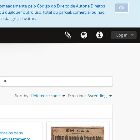
, nomeadamente pelo Código do Direito de Autor e Direitos
Ok
u qualquer outro uso, total ou parcial, comercial ou não
o da Igreja Lusitana.
Log in
s
Sort by:
Reference code
Direction:
Ascending
obre os bens
s em testamento