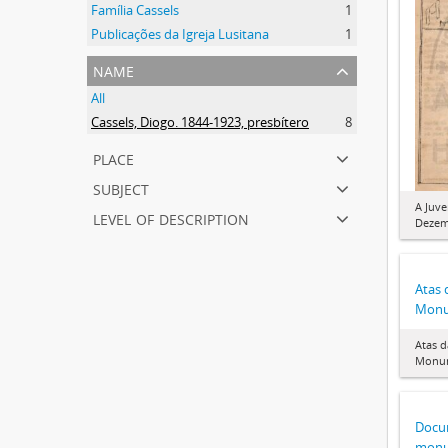
Família Cassels
1
Publicações da Igreja Lusitana
1
name
All
Cassels, Diogo. 1844-1923, presbítero
8
place
subject
A Juv
level of description
Dezem
Atas 
Monu
Atas 
Monum
Docu
monu