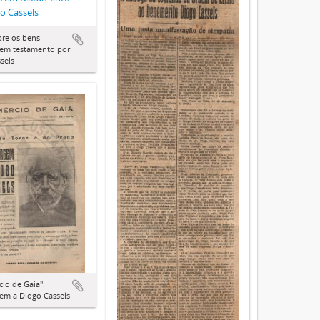
o Cassels
bre os bens
 em testamento por
sels
io de Gaia".
m a Diogo Cassels