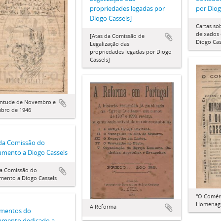
propriedades legadas por
por Diog
Diogo Cassels]
Cartas so
deixados
[Atas da Comissão de
Diogo Cas
Legalização das
propriedades legadas por Diogo
Cassels]
entude de Novembro e
bro de 1946
da Comissão do
mento a Diogo Cassels
da Comissão do
ento a Diogo Cassels
"O Comérc
Homenage
A Reforma
mentos do
mento dedicado a