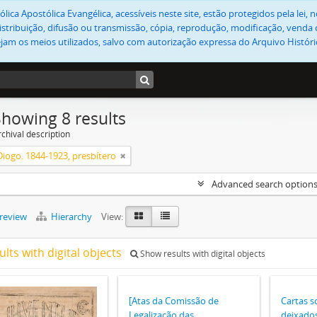
lica Apostólica Evangélica, acessíveis neste site, estão protegidos pela lei
stribuição, difusão ou transmissão, cópia, reprodução, modificação, venda o
jam os meios utilizados, salvo com autorização expressa do Arquivo Históric
Showing 8 results
chival description
Diogo. 1844-1923, presbítero
Advanced search option
preview
Hierarchy
View:
ults with digital objects
Show results with digital objects
[Atas da Comissão de
Cartas s
Legalização das
deixado