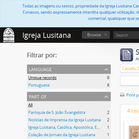
Todas as imagens ou textos, propriedade da Igreja Lusitana Cató
Conexos, sendo expressamente interdita qualquer utilização, di
comercial, quaisquer que se
Igreja Lusitana
Browse
Filtrar por:
Ar
language
Cassels, 
Unique records
8
Portuguese
8
part of
Print 
All
4 res
Paróquia de S. João Evangelista
2
Notícias de Imprensa da Igreja Lusitana
2
Igreja Lusitana, Católica, Apostólica, Evangélica (Diocese)
1
Coleção de Jornais da Igreja Lusitana
1